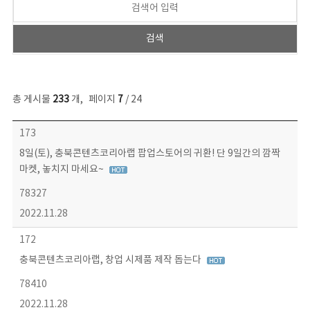
총 게시물
233
개
,
페이지
7
/ 24
보도자료 목록 - 번호, 제목, 작성자, 파일, 조회수, 작성일 정보 제공
173
8일(토), 충북콘텐츠코리아랩 팝업스토어의 귀환! 단 9일간의 깜짝
마켓, 놓치지 마세요~
78327
2022.11.28
172
충북콘텐츠코리아랩, 창업 시제품 제작 돕는다
78410
2022.11.28