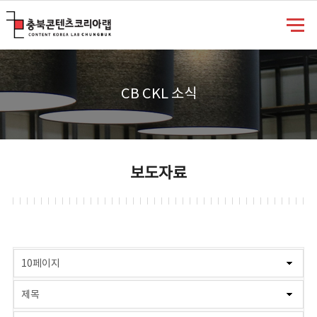
충북콘텐츠코리아랩
CB CKL 소식
보도자료
게시물 검색