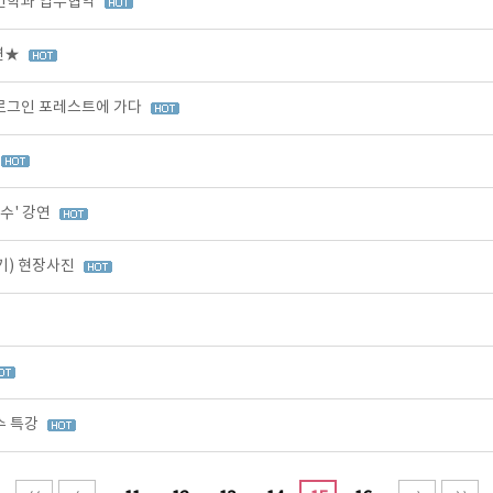
인학과 업무협약
강연★
 로그인 포레스트에 가다
수' 강연
기) 현장사진
수 특강