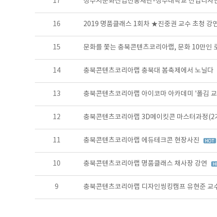
17
청주시문화산업진흥재단-청주대학교 산업디자
16
2019 명품클래스 1회차 ★진중권 교수 초청 
15
문화를 쫓는 충북콘텐츠코리아랩, 문화 10만인
14
충북콘텐츠코리아랩 충북대 봄축제에서 노닐다
13
충북콘텐츠코리아랩 아이코마 아카데미 '폴김 교
12
충북콘텐츠코리아랩 3D메이킷콘 마스터과정(2
11
충북콘텐츠코리아랩 에듀테크콘 현장사진
10
충북콘텐츠코리아랩 명품클래스 채사장 강연
9
충북콘텐츠코리아랩 디자인씽킹캠프 유현준 교