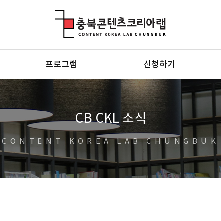
충북콘텐츠코리아랩
프로그램
신청하기
CB CKL 소식
CONTENT KOREA LAB CHUNGBUK