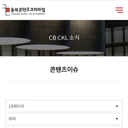
충북콘텐츠코리아랩
CB CKL 소식
콘텐츠이슈
게시물 검색