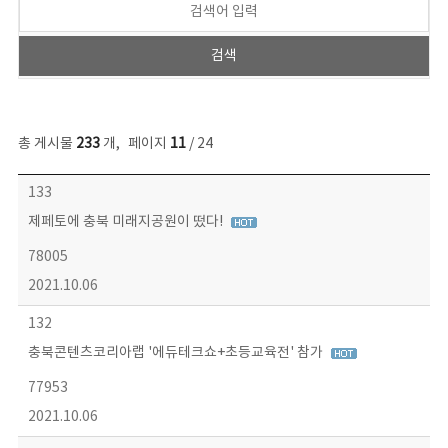
총 게시물
233
개
,
페이지
11
/ 24
보도자료 목록 - 번호, 제목, 작성자, 파일, 조회수, 작성일 정보 제공
133
제페토에 충북 미래지공원이 떴다!
78005
2021.10.06
132
충북콘텐츠코리아랩 '에듀테크쇼+초등교육전' 참가
77953
2021.10.06