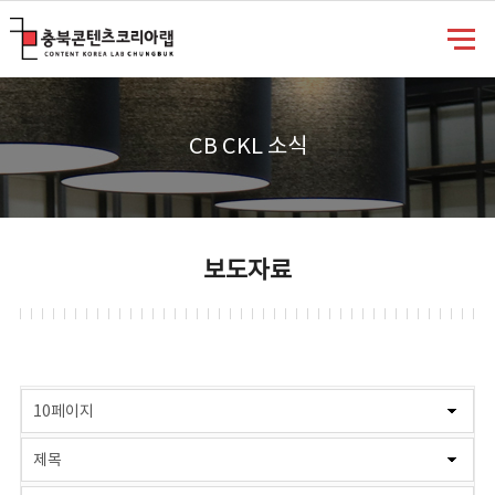
충북콘텐츠코리아랩
CB CKL 소식
보도자료
게시물 검색