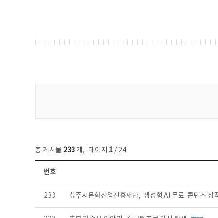
게시물 검색
총 게시물
233
개
,
페이지
1
/ 24
번호
보도자료 목록 - 번호, 제목, 작성자, 파일, 조회수, 작성일 정보 제공
233
청주시문화산업진흥재단, ‘생성형 AI 무료’ 콘텐츠 