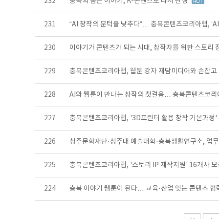
232
충북의 숨은 이야기, K-콘텐츠로 다시 탄생
231
“AI 창작의 문턱을 낮추다”… 충북콘텐츠코리아랩, ‘A
230
이야기가 콘텐츠가 되는 시대, 창작자를 위한 스토리 
229
충북콘텐츠코리아랩, 웹툰 강자 재담미디어와 손잡고
228
AI와 웹툰이 만나는 창작의 첫걸음… 충북콘텐츠코리
227
충북콘텐츠코리아랩, '3D프린터 활용 창작 기본과정'
226
청주문화재단·청주대 예술대학·충북생활연구소, 업
225
충북콘텐츠코리아랩, '스토리 IP 제작지원' 16개사 
224
충북 이야기 웹툰이 된다… 교육·산업 잇는 콘텐츠 협