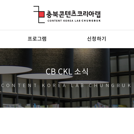
충북콘텐츠코리아랩
프로그램
신청하기
CB CKL 소식
CONTENT KOREA LAB CHUNGBUK