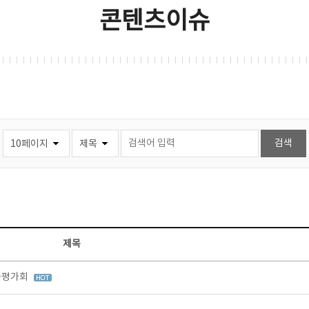
콘텐츠이슈
제목
과평가회