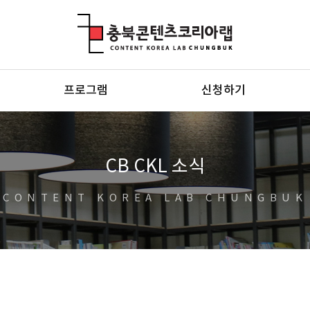
충북콘텐츠코리아랩
프로그램
신청하기
CB CKL 소식
CONTENT KOREA LAB CHUNGBUK