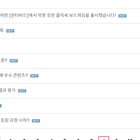
여한 [윈터버드]에서 막장 로판 클리셰 보드게임을 출시했습니다!
가회
중!!
 우수 콘텐츠!!
 결과 평가
토링 과정 시작!!