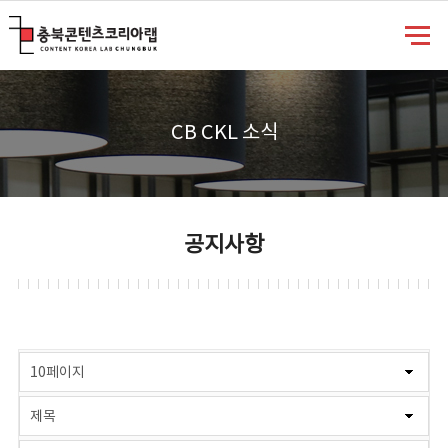
충북콘텐츠코리아랩
CB CKL 소식
공지사항
게시물 검색