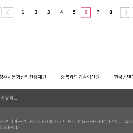
1
2
3
4
5
6
7
8
청주시문화산업진흥재단
충북과학기술혁신원
한국콘텐
이용약관
의 : 043-219-1050 / 기타 문의 : 043-219-1144 / EMAIL : cbck
ESERVED.