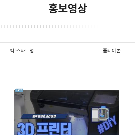
홍보영상
킥!스타트업
플레이콘