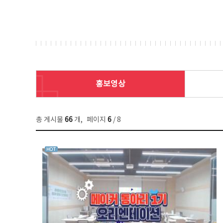
홍보영상
총 게시물
66
개
,
페이지
6
/ 8