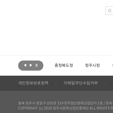
아랩
문화체육관광부
충청북도청
청주시청
개인정보보호정책
이메일무단수집거부
충북 청주시 청원구 상당로 314 청주첨단문화산업단지 1층 / 장비-공간 대여 문
COPYRIGHT (c) 2020 청주시문화산업진흥재단 ALL RIGHTS R