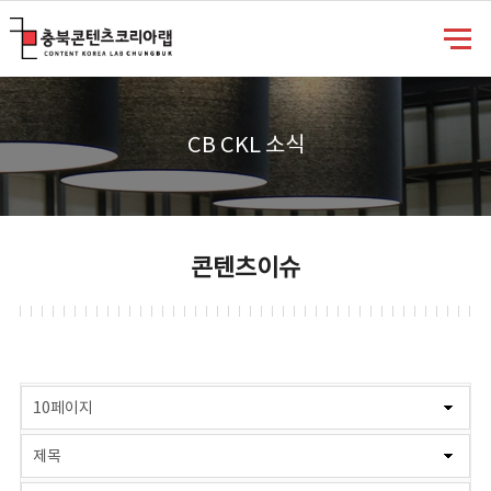
충북콘텐츠코리아랩
CB CKL 소식
콘텐츠이슈
게시물 검색