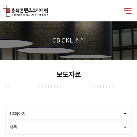
충북콘텐츠코리아랩
CB CKL 소식
보도자료
게시물 검색