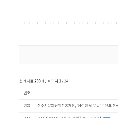
게시물 검색
총 게시물
233
개
,
페이지
1
/ 24
번호
보도자료 목록 - 번호, 제목, 작성자, 파일, 조회수, 작성일 정보 제공
233
청주시문화산업진흥재단, ‘생성형 AI 무료’ 콘텐츠 