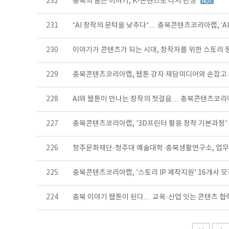
232
충북의 숨은 이야기, K-콘텐츠로 다시 탄생
231
“AI 창작의 문턱을 낮추다”… 충북콘텐츠코리아랩, ‘A
230
이야기가 콘텐츠가 되는 시대, 창작자를 위한 스토리 
229
충북콘텐츠코리아랩, 웹툰 강자 재담미디어와 손잡고
228
AI와 웹툰이 만나는 창작의 첫걸음… 충북콘텐츠코리
227
충북콘텐츠코리아랩, '3D프린터 활용 창작 기본과정'
226
청주문화재단·청주대 예술대학·충북생활연구소, 업
225
충북콘텐츠코리아랩, '스토리 IP 제작지원' 16개사 
224
충북 이야기 웹툰이 된다… 교육·산업 잇는 콘텐츠 협