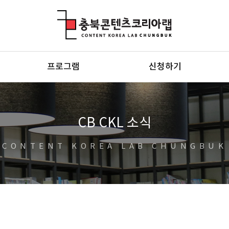
충북콘텐츠코리아랩
프로그램
신청하기
CB CKL 소식
CONTENT KOREA LAB CHUNGBUK