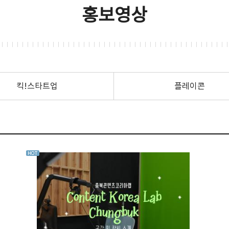
홍보영상
킥!스타트업
플레이콘