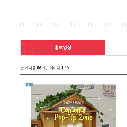
홍보영상
총 게시물
66
개
,
페이지
1
/ 8