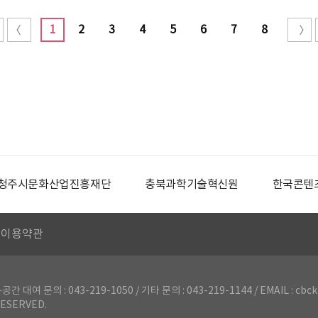
1
2
3
4
5
6
7
8
청주시문화산업진흥재단
충북과학기술혁신원
한국콘텐
이용약관
의 : 043-219-1050 / 기타 문의 : 043-219-1144 / EMAIL : cbck
ESERVED.