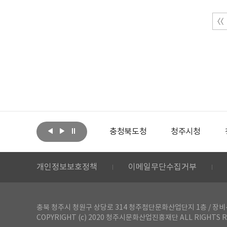
아랩
문화체육관광부
충청북도청
청주시청
개인정보보호정책
이메일무단수집거부
충북 청주시 청원구 상당로 314 청주첨단문화산업단지 1층 / 장비-공간 대여 문
COPYRIGHT (c) 2020 청주시문화산업진흥재단 ALL RIGHTS R