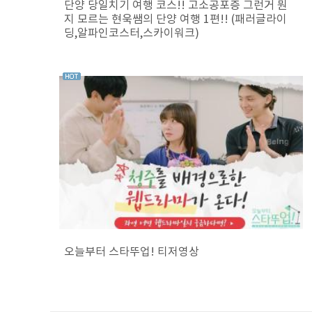
단양 당일치기 여행 코스!! 고소공포증 그런거 뭔
지 모르는 현욱쌤의 단양 여행 1편!! (패러글라이
딩,알파인코스터,스카이워크)
오늘부터 스타뚜업! 티저영상