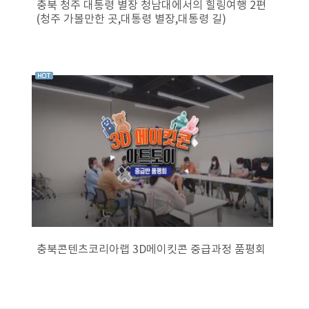
충북 청주 대통령 별장 청남대에서의 힐링여행 2편
(청주 가볼만한 곳,대통령 별장,대통령 길)
충북콘텐츠코리아랩 3D메이킷콘 중급과정 품평회