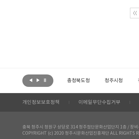
아랩
문화체육관광부
충청북도청
청주시청
개인정보보호정책
이메일무단수집거부
충북 청주시 청원구 상당로 314 청주첨단문화산업단지 1층 / 장비-공간 대여 문
COPYRIGHT (c) 2020 청주시문화산업진흥재단 ALL RIGHTS R