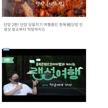
단양 2편! 단양 당일치기 여행중인 현욱쌤(단양 인
생샷 장소부터 먹방까지!)