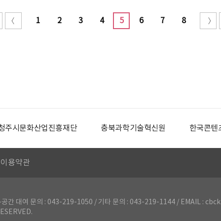
1
2
3
4
5
6
7
8
청주시문화산업진흥재단
충북과학기술혁신원
한국콘텐
이용약관
의 : 043-219-1050 / 기타 문의 : 043-219-1144 / EMAIL : cbck
ESERVED.