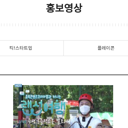
홍보영상
킥!스타트업
플레이콘