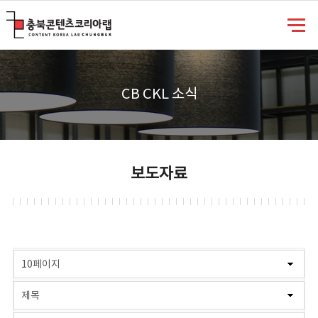
충북콘텐츠코리아랩
CB CKL 소식
보도자료
게시물 검색