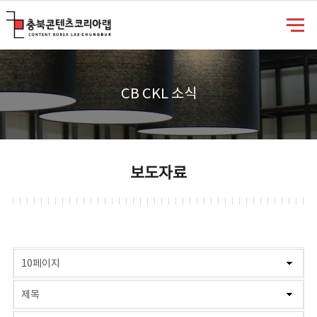
충북콘텐츠코리아랩
CB CKL 소식
보도자료
게시물 검색