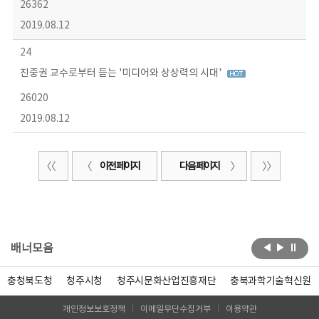
26362
2019.08.12
24
진중권 교수로부터 듣는 '미디어와 상상력의 시대'
26020
2019.08.12
이전 페이지
다음 페이지
배너모음
충청북도청
청주시청
청주시문화산업진흥재단
충북과학기술혁신원
개인정보보호정책
이메일무단수집거부
이용약관