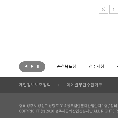
아랩
문화체육관광부
충청북도청
청주시청
개인정보보호정책
이메일무단수집거부
충북 청주시 청원구 상당로 314 청주첨단문화산업단지 1층 / 장비-공간 대여 문
COPYRIGHT (c) 2020 청주시문화산업진흥재단 ALL RIGHTS R