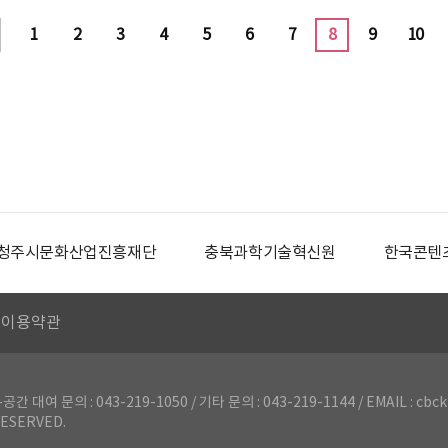
1
2
3
4
5
6
7
8
9
10
청주시문화산업진흥재단
충북과학기술혁신원
한국콘텐
이용약관
의 : 043-219-1050 / 기타 문의 : 043-219-1144 / EMAIL : cbck
ESERVED.