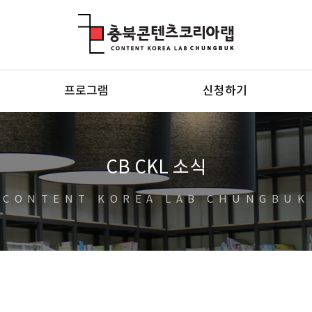
충북콘텐츠코리아랩
프로그램
신청하기
CB CKL 소식
CONTENT KOREA LAB CHUNGBUK