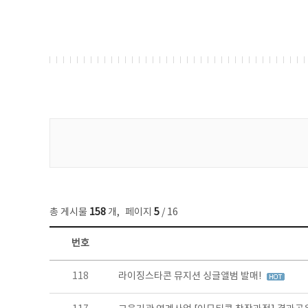
게시물 검색
총 게시물
158
개
,
페이지
5
/ 16
번호
콘텐츠이슈 목록 - 번호, 제목, 작성자, 파일, 조회수, 작성일 정보 제공
118
라이징스타콘 뮤지션 싱글앨범 발매!