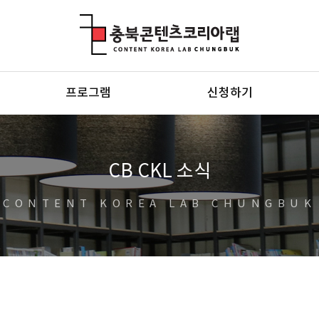
충북콘텐츠코리아랩
프로그램
신청하기
CB CKL 소식
CONTENT KOREA LAB CHUNGBUK