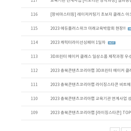
117
교육기관 연계사업 [이모티콘 창작과정] 결과공
116
[장비마스터링] 레이저커팅기 초보자 클래스 아
115
2023 에듀플러스위크 미래교육박람회 현장!!
114
2023 캐릭터라이선싱페어 1일차
113
3D프린터 메이커 클래스 일상소품 제작과정 우수
112
2023 충북콘텐츠코리아랩 3D프린터 메이커 
111
2023 충북콘텐츠코리아랩 라이징스타콘 비트메
110
2023 충북콘텐츠코리아랩 교육기관 연계사업 
109
2023 충북콘텐츠코리아랩 [라이징스타콘] TOP 