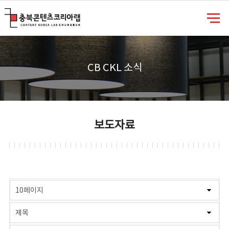
충북콘텐츠코리아랩
CB CKL 소식
보도자료
게시물 검색