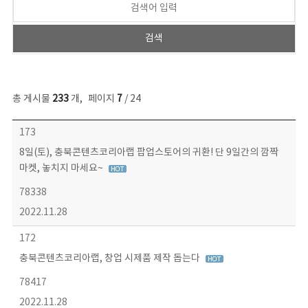
총 게시물
233
개
,
페이지
7
/ 24
보도자료 목록 - 번호, 제목, 작성자, 파일, 조회수, 작성일 정보 제공
173
8일(토), 충북콘텐츠코리아랩 팝업스토어의 귀환! 단 9일간의 깜짝
마켓, 놓치지 마세요~
78338
2022.11.28
172
충북콘텐츠코리아랩, 창업 시제품 제작 돕는다
78417
2022.11.28