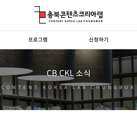
충북콘텐츠코리아랩
프로그램
신청하기
CB CKL 소식
CONTENT KOREA LAB CHUNGBUK