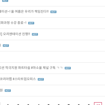
!
션~! 올 여름은 우리가 책임진다!!
 심화과정 수강 종료~!
] 오리엔테이션 진행!!
급
션 적극지원 파트터쉽 #마소울 채널 구독 ㄱㄱ
츠코리아랩 #스타트업오피스
지원