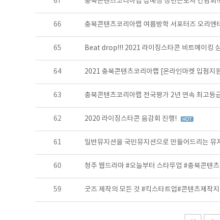
67
충북콘텐츠코리아랩 잡매칭 청년근로자 간담회!
66
충북콘텐츠코리아랩 여름방학 서포터즈 오리엔테이
65
Beat drop!!! 2021 라이징스타콘 비트메이킹
64
2021 충북콘텐츠코리아랩 [온라인마켓 입점지원
63
충북콘텐츠코리아랩 전국평가 2년 연속 최고등
62
2020 라이징스타콘 음감회 진행!
61
일반뮤지션을 국민뮤지션으로 만들어드리는 뮤지
60
청주 웹드라마 #오늘부터 스타뚜업 #충북콘텐
59
굿즈 제작의 모든 것 #킥스타트업#콘텐츠제작