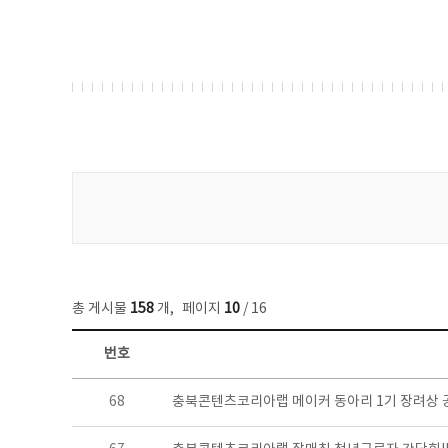
게시물 검색
총 게시물
158
개
,
페이지
10
/ 16
번호
콘텐츠이슈 목록 - 번호, 제목, 작성자, 파일, 조회수, 작성일 정보 제공
68
충북콘텐츠코리아랩 메이커 동아리 1기 장려상 공