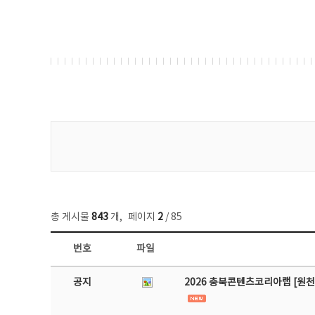
게시물 검색
총 게시물
843
개
,
페이지
2
/ 85
번호
파일
공지사항 목록 - 번호, 제목, 작성자, 파일, 조회수, 작성일 정보 제공
공지
2026 충북콘텐츠코리아랩 [원천 