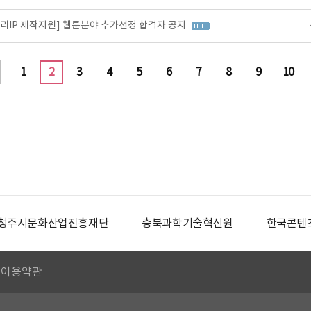
토리IP 제작지원] 웹툰분야 추가선정 합격자 공지
1
2
3
4
5
6
7
8
9
10
청주시문화산업진흥재단
충북과학기술혁신원
한국콘텐
이용약관