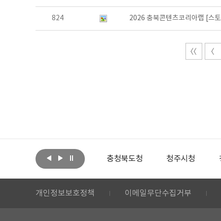
824
2026 충북콘텐츠코리아랩 [스
아랩
문화체육관광부
충청북도청
청주시청
개인정보보호정책
이메일무단수집거부