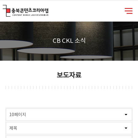
충북콘텐츠코리아랩
CB CKL 소식
보도자료
게시물 검색