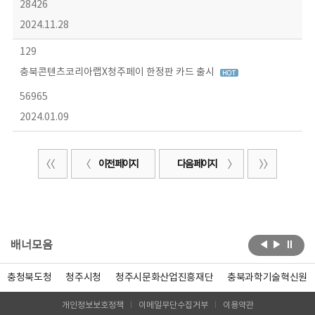
28426
2024.11.28
129
충북콘텐츠코리아랩X청주페이 한정판 카드 출시
56965
2024.01.09
이전 페이지
다음 페이지
배너모음
충청북도청
청주시청
청주시문화산업진흥재단
충북과학기술혁신원
개인정보보호정책
이메일무단수집거부
이용약관