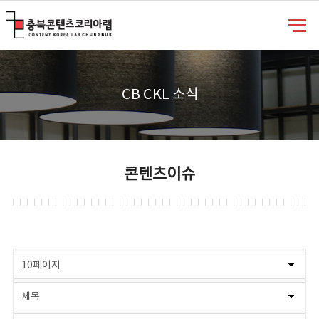
충북콘텐츠코리아랩
CB CKL 소식
콘텐츠이슈
게시물 검색