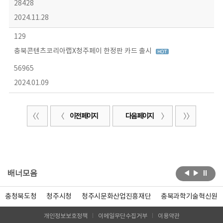
28428
2024.11.28
129
충북콘텐츠코리아랩X청주페이 한정판 카드 출시
56965
2024.01.09
이전 페이지
다음 페이지
배너모음
충청북도청
청주시청
청주시문화산업진흥재단
충북과학기술혁신원
개인정보보호정책
이메일무단수집거부
이용약관