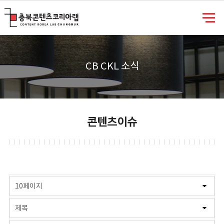
충북콘텐츠코리아랩
CB CKL 소식
콘텐츠이슈
게시물 검색