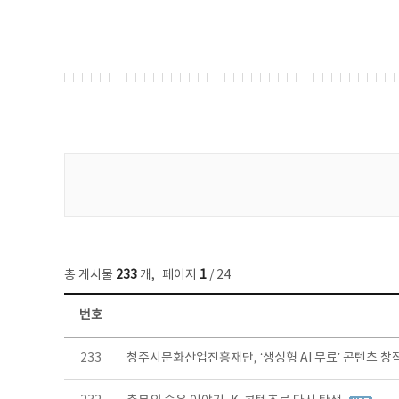
게시물 검색
총 게시물
233
개
,
페이지
1
/ 24
번호
보도자료 목록 - 번호, 제목, 작성자, 파일, 조회수, 작성일 정보 제공
233
청주시문화산업진흥재단, ‘생성형 AI 무료’ 콘텐츠 