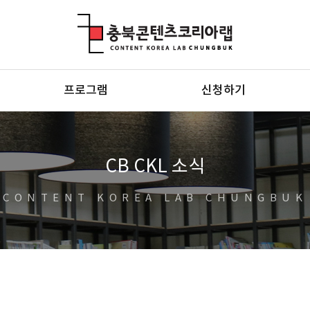
충북콘텐츠코리아랩
프로그램
신청하기
CB CKL 소식
CONTENT KOREA LAB CHUNGBUK