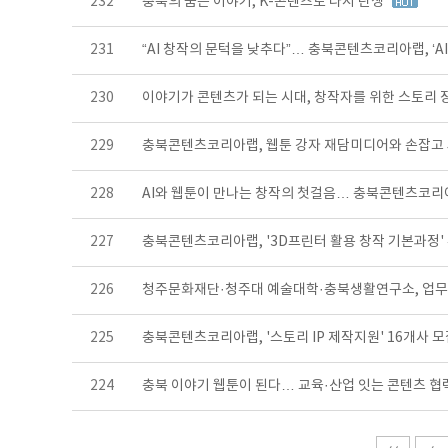
232
충북의 숨은 이야기, K-콘텐츠로 다시 탄생
231
“AI 창작의 문턱을 낮추다”… 충북콘텐츠코리아랩, ‘A
230
이야기가 콘텐츠가 되는 시대, 창작자를 위한 스토리 
229
충북콘텐츠코리아랩, 웹툰 강자 재담미디어와 손잡고
228
AI와 웹툰이 만나는 창작의 첫걸음… 충북콘텐츠코리
227
충북콘텐츠코리아랩, '3D프린터 활용 창작 기본과정'
226
청주문화재단·청주대 예술대학·충북생활연구소, 업
225
충북콘텐츠코리아랩, '스토리 IP 제작지원' 16개사 
224
충북 이야기 웹툰이 된다… 교육·산업 잇는 콘텐츠 협