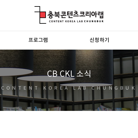
충북콘텐츠코리아랩
프로그램
신청하기
CB CKL 소식
CONTENT KOREA LAB CHUNGBUK