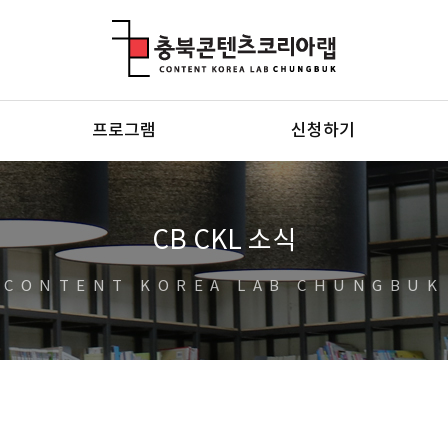
충북콘텐츠코리아랩
프로그램
신청하기
CB CKL 소식
CONTENT KOREA LAB CHUNGBUK