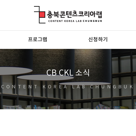
충북콘텐츠코리아랩
프로그램
신청하기
CB CKL 소식
CONTENT KOREA LAB CHUNGBUK