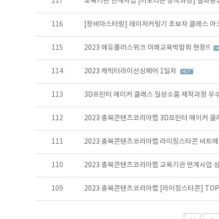
117
교육기관 연계사업 [이모티콘 창작과정] 결과공
116
[장비마스터링] 레이저커팅기 초보자 클래스 아
115
2023 에듀플러스위크 미래교육박람회 현장!!
114
2023 캐릭터라이선싱페어 1일차
113
3D프린터 메이커 클래스 일상소품 제작과정 우수
112
2023 충북콘텐츠코리아랩 3D프린터 메이커 
111
2023 충북콘텐츠코리아랩 라이징스타콘 비트메
110
2023 충북콘텐츠코리아랩 교육기관 연계사업 
109
2023 충북콘텐츠코리아랩 [라이징스타콘] TOP 