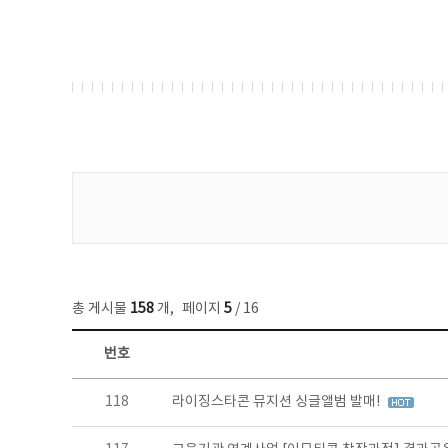
게시물 검색
총 게시물
158
개
,
페이지
5
/ 16
번호
콘텐츠이슈 목록 - 번호, 제목, 작성자, 파일, 조회수, 작성일 정보 제공
118
라이징스타콘 뮤지션 싱글앨범 발매!