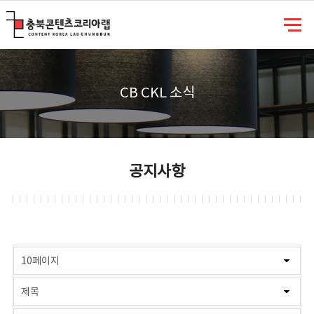
충북콘텐츠코리아랩
CB CKL 소식
공지사항
게시물 검색