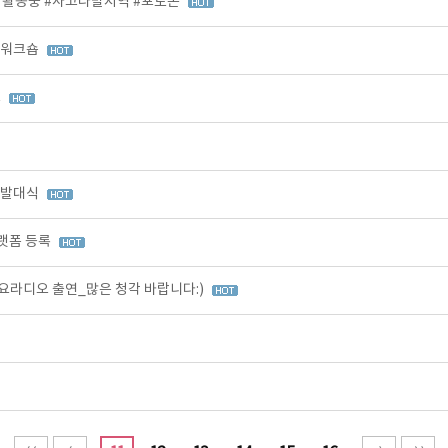
 활동중 #사고다발지역 #포토존
 워크숍
C
 발대식
랫폼 등록
라디오 출연_많은 청각 바랍니다:)