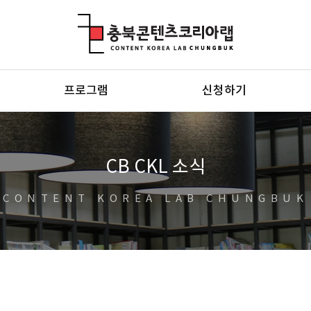
충북콘텐츠코리아랩
프로그램
신청하기
CB CKL 소식
CONTENT KOREA LAB CHUNGBUK