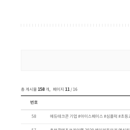
게시물 검색
총 게시물
158
개
,
페이지
11
/ 16
번호
콘텐츠이슈 목록 - 번호, 제목, 작성자, 파일, 조회수, 작성일 정보 제공
58
에듀테크콘 기업 #아이스페이스 #심플럭 #초