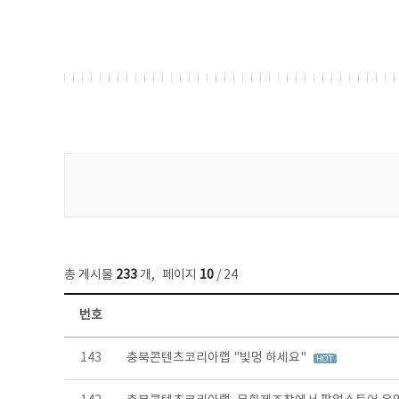
게시물 검색
총 게시물
233
개
,
페이지
10
/ 24
번호
보도자료 목록 - 번호, 제목, 작성자, 파일, 조회수, 작성일 정보 제공
143
충북콘텐츠코리아랩 "빛멍 하세요"