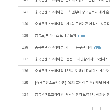
142
충북콘텐츠코리아랩, 문화제조창에서 팝업스토어 운
141
충북콘텐츠코리아랩, 특허권부터 상표권까지 대거 
140
충북콘텐츠코리아랩, '제4회 플레이콘 어워즈' 성공
139
충북도, 메타버스 도시로 도약
138
충북콘텐츠코리아랩, 캐릭터 문구전 개최
137
충북콘텐츠코리아랩, '랜선 오디션 참가자; 15일까지
136
충북콘텐츠코리아랩 15일까지 랜선 장학퀴즈 참가자
135
[충북콘텐츠코리아랩]'2021 플레이콘 랜선채널 영상
134
충북콘텐츠코리아랩, 캐릭터 창업 도약 멘토링과정 