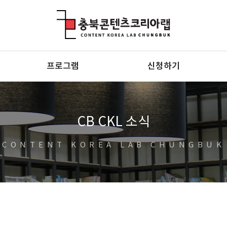
충북콘텐츠코리아랩
프로그램
신청하기
CB CKL 소식
CONTENT KOREA LAB CHUNGBUK