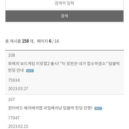
총 게시물
158
개
,
페이지
6
/ 16
콘텐츠이슈 목록 - 번호, 제목, 작성자, 파일, 조회수, 작성일 정보 제공
108
화제의 보드게임 이로접2 출시! "이 로판은 내가 접수하겠소" 텀블벅
펀딩 안내
75934
2023.03.27
107
윈터버드 베리베리뱁 과일베리냥 텀블벅 펀딩 진행!
77947
2023.02.15