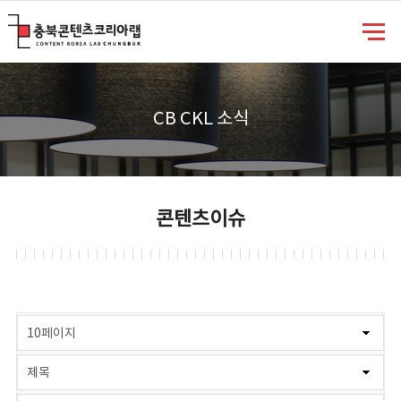
충북콘텐츠코리아랩
CB CKL 소식
콘텐츠이슈
게시물 검색