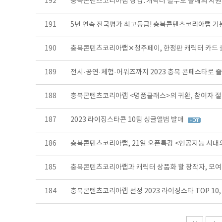
192
충북콘텐츠코리아랩 창업․캐릭터 필두로 올해의 지
191
5년 연속 전국평가 최고등급! 충북콘텐츠코리아랩 기분
190
충북콘텐츠코리아랩✕청주페이, 한정판 캐릭터 카드 
189
전시·공연·체험·어워즈까지 2023 충북 콘페스타로 
188
충북콘텐츠코리아랩 <명품클래스>의 귀환, 참여자 절
187
2023 라이징스타콘 10팀 싱글앨범 발매
186
충북콘텐츠코리아랩, 21일 오픈특강 <인공지능 시대
185
충북콘텐츠코리아랩과 캐릭터 상품화 할 창작자, 모여
184
충북콘텐츠코리아랩 선정 2023 라이징스타 TOP 1