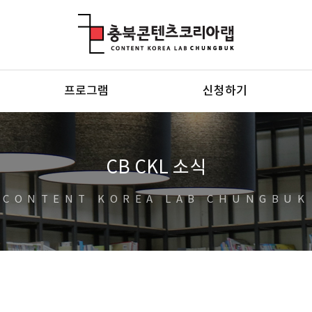
충북콘텐츠코리아랩
프로그램
신청하기
CB CKL 소식
CONTENT KOREA LAB CHUNGBUK