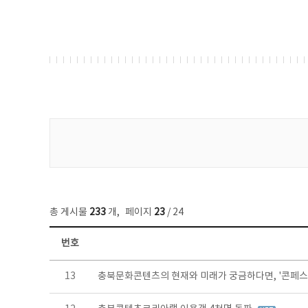
게시물 검색
총 게시물
233
개
,
페이지
23
/ 24
번호
보도자료 목록 - 번호, 제목, 작성자, 파일, 조회수, 작성일 정보 제공
13
충북문화콘텐츠의 현재와 미래가 궁금하다면, '콘페스