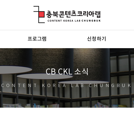
충북콘텐츠코리아랩
프로그램
신청하기
CB CKL 소식
CONTENT KOREA LAB CHUNGBUK