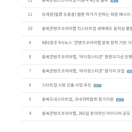
12
충북콘텐츠코리아랩 이용객 4천명 돌파
11
유재원(필명 유총총) 웹툰 작가가 전하는 희망 메시지
10
충북콘텐츠코리아랩 킥스타트업 새해에도 움직임 활
9
KBS청주 9시뉴스 '콘텐츠코리아랩 문화 창작 기반 기
8
충북콘텐츠코리아랩, '라이징스타콘' 현장오디션 진
7
충북콘텐츠코리아랩, '라이징스타콘' 참가자 모집
6
스타트업 시장 진출 사업 추진
5
충북도내스타트업, 국내외박람회 참가지원
4
충북콘텐츠코리아랩, 365일 창의적인 아이디어 공모