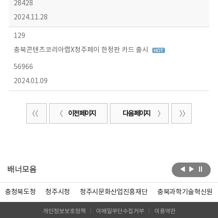
28428
2024.11.28
129
충북콘텐츠코리아랩X청주페이 한정판 카드 출시
56966
2024.01.09
이전 페이지
다음 페이지
배너모음
충청북도청
청주시청
청주시문화산업진흥재단
충북과학기술혁신원
개인정보보호정책
이메일무단수집거부
이용약관