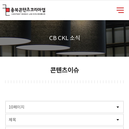
충북콘텐츠코리아랩
CB CKL 소식
콘텐츠이슈
게시물 검색