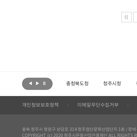
아랩
문화체육관광부
충청북도청
청주시청
개인정보보호정책
이메일무단수집거부
충북 청주시 청원구 상당로 314 청주첨단문화산업단지 1층 / 장비-공간 대여 문
COPYRIGHT (c) 2020 청주시문화산업진흥재단 ALL RIGHTS R