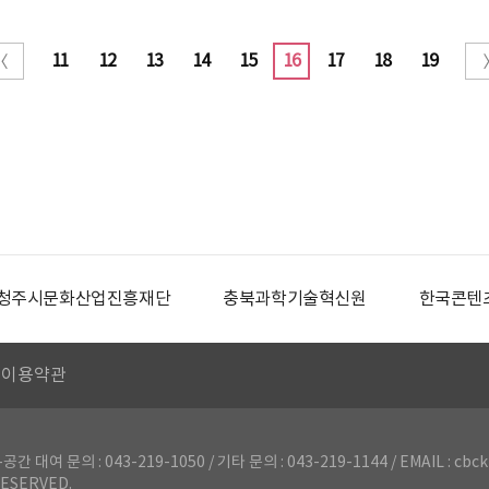
11
12
13
14
15
16
17
18
19
청주시문화산업진흥재단
충북과학기술혁신원
한국콘텐
이용약관
의 : 043-219-1050 / 기타 문의 : 043-219-1144 / EMAIL : cbck
ESERVED.