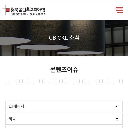
충북콘텐츠코리아랩
CB CKL 소식
콘텐츠이슈
게시물 검색