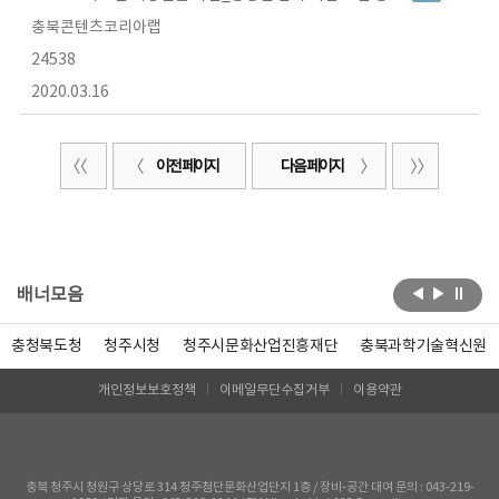
충북콘텐츠코리아랩
24538
2020.03.16
이전 페이지
다음 페이지
배너모음
충청북도청
청주시청
청주시문화산업진흥재단
충북과학기술혁신원
개인정보보호정책
이메일무단수집거부
이용약관
충북 청주시 청원구 상당로 314 청주첨단문화산업단지 1층 / 장비-공간 대여 문의 : 043-219-