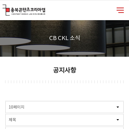
충북콘텐츠코리아랩
CB CKL 소식
공지사항
게시물 검색