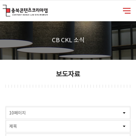
충북콘텐츠코리아랩
CB CKL 소식
보도자료
게시물 검색