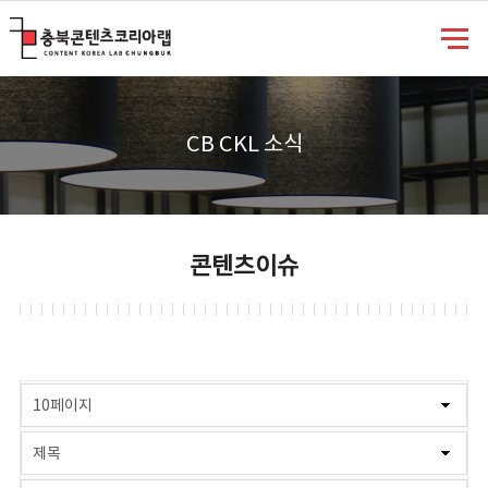
충북콘텐츠코리아랩
CB CKL 소식
콘텐츠이슈
게시물 검색