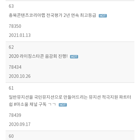
63
충북콘텐츠코리아랩 전국평가 2년 연속 최고등급
78350
2021.01.13
62
2020 라이징스타콘 음감회 진행!
78434
2020.10.26
61
일반뮤지션을 국민뮤지션으로 만들어드리는 뮤지션 적극지원 파트터
쉽 #마소울 채널 구독 ㄱㄱ
78439
2020.09.17
60