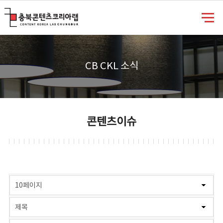
충북콘텐츠코리아랩
CB CKL 소식
콘텐츠이슈
게시물 검색