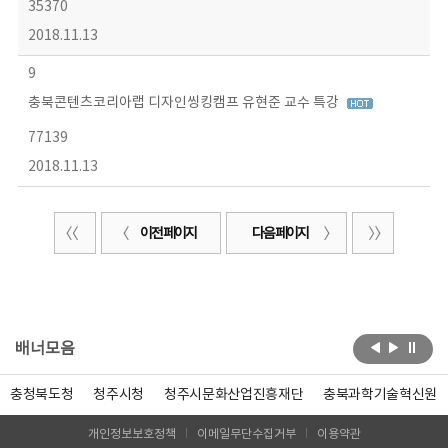
35370
2018.11.13
9
충북콘텐츠코리아랩 디자인씽킹캠프 유현준 교수 특강
77139
2018.11.13
이전 페이지
다음 페이지
배너모음
충청북도청
청주시청
청주시문화산업진흥재단
충북과학기술혁신원
개인정보보호정책
이메일무단수집거부
이용약관