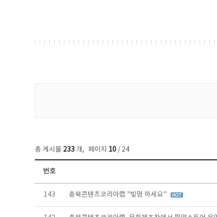
게시물 검색
총 게시물
233
개
,
페이지
10
/ 24
번호
보도자료 목록 - 번호, 제목, 작성자, 파일, 조회수, 작성일 정보 제공
143
충북콘텐츠코리아랩 "빛멍 하세요"