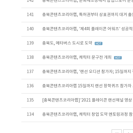
142
충북콘텐츠코리아랩, 문화제조창에서 팝업스토어 운
141
충북콘텐츠코리아랩, 특허권부터 상표권까지 대거 
140
충북콘텐츠코리아랩, '제4회 플레이콘 어워즈' 성공
139
충북도, 메타버스 도시로 도약
138
충북콘텐츠코리아랩, 캐릭터 문구전 개최
137
충북콘텐츠코리아랩, '랜선 오디션 참가자; 15일까지
136
충북콘텐츠코리아랩 15일까지 랜선 장학퀴즈 참가자
135
[충북콘텐츠코리아랩]'2021 플레이콘 랜선채널 영상
134
충북콘텐츠코리아랩, 캐릭터 창업 도약 멘토링과정 