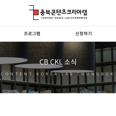
충북콘텐츠코리아랩
프로그램
신청하기
CB CKL 소식
CONTENT KOREA LAB CHUNGBUK