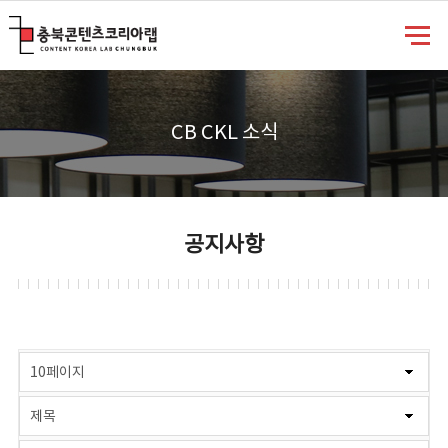
충북콘텐츠코리아랩
CB CKL 소식
공지사항
게시물 검색