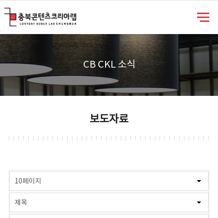
충북콘텐츠코리아랩
CB CKL 소식
보도자료
게시물 검색