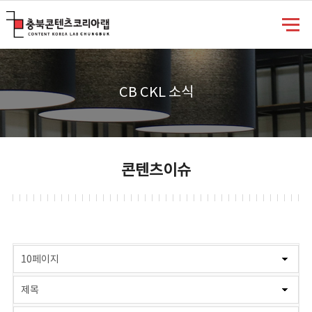
충북콘텐츠코리아랩
CB CKL 소식
콘텐츠이슈
게시물 검색