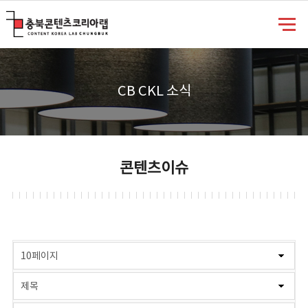
충북콘텐츠코리아랩
CB CKL 소식
콘텐츠이슈
게시물 검색