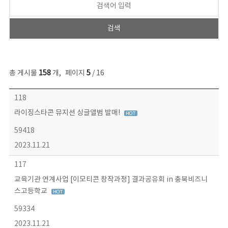
총 게시물
158
개
,
페이지
5
/ 16
콘텐츠이슈 목록 - 번호, 제목, 작성자, 파일, 조회수, 작성일 정보 제공
118
라이징스타콘 뮤지션 싱글앨범 발매!
59418
2023.11.21
117
교육기관 연계사업 [이모티콘 창작과정] 결과공유회 in 충북비즈니
스고등학교
59334
2023.11.21