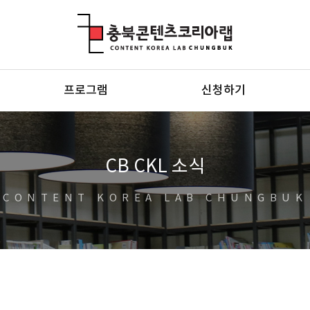
충북콘텐츠코리아랩
프로그램
신청하기
CB CKL 소식
CONTENT KOREA LAB CHUNGBUK