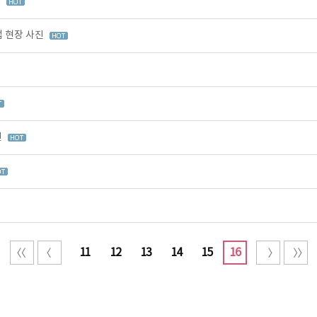
진
업 현장 사진
진
11
12
13
14
15
16