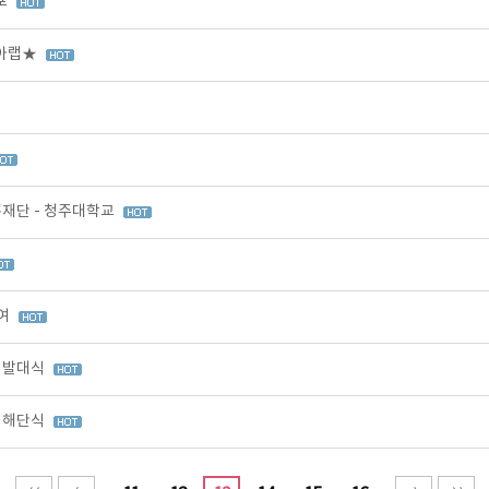
포
리아랩★
재단 - 청주대학교
참여
' 발대식
' 해단식