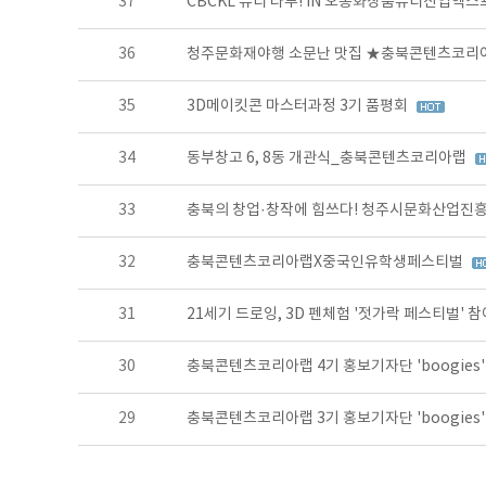
37
CBCKL 뷰티 타투! IN 오송화장품뷰티산업엑스
36
청주문화재야행 소문난 맛집 ★충북콘텐츠코
35
3D메이킷콘 마스터과정 3기 품평회
34
동부창고 6, 8동 개관식_충북콘텐츠코리아랩
33
충북의 창업·창작에 힘쓰다! 청주시문화산업진흥
32
충북콘텐츠코리아랩X중국인유학생페스티벌
31
21세기 드로잉, 3D 펜체험 '젓가락 페스티벌' 
30
충북콘텐츠코리아랩 4기 홍보기자단 'boogies
29
충북콘텐츠코리아랩 3기 홍보기자단 'boogies