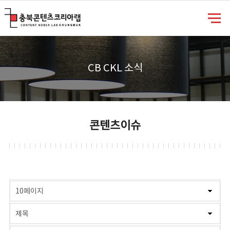
충북콘텐츠코리아랩
CB CKL 소식
콘텐츠이슈
게시물 검색