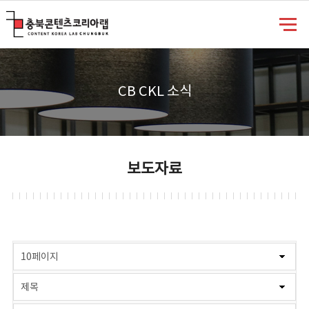
충북콘텐츠코리아랩
CB CKL 소식
보도자료
게시물 검색