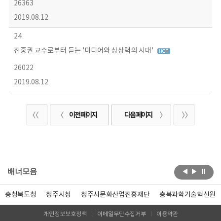
26363
2019.08.12
24
진중권 교수로부터 듣는 '미디어와 상상력의 시대'
26022
2019.08.12
이전 페이지
다음 페이지
배너모음
충청북도청
청주시청
청주시문화산업진흥재단
충북과학기술혁신원
개인정보보호정책
이메일무단수집거부
이용약관