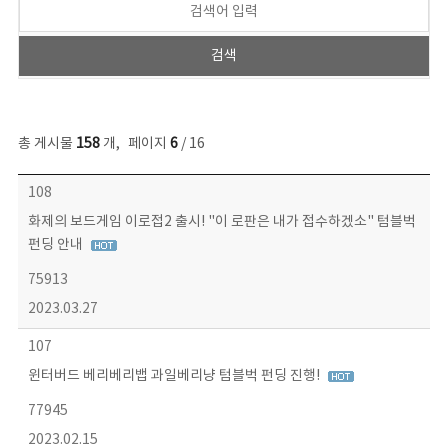
총 게시물
158
개
,
페이지
6
/ 16
콘텐츠이슈 목록 - 번호, 제목, 작성자, 파일, 조회수, 작성일 정보 제공
108
화제의 보드게임 이로접2 출시! "이 로판은 내가 접수하겠소" 텀블벅
펀딩 안내
75913
2023.03.27
107
윈터버드 베리베리뱁 과일베리냥 텀블벅 펀딩 진행!
77945
2023.02.15