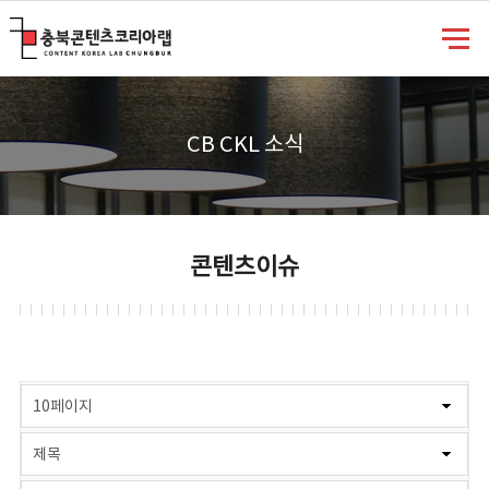
충북콘텐츠코리아랩
CB CKL 소식
콘텐츠이슈
게시물 검색